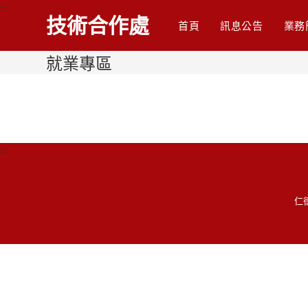
Skip
:::
技術合作處
to
首頁
訊息公告
業務
content
就業專區
:::
:::
仁德